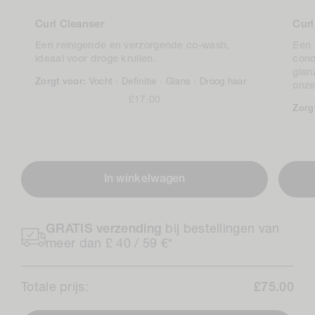
Curl Cleanser
Curl
Een reinigende en verzorgende co-wash,
Een 
ideaal voor droge krullen.
cond
glan
Zorgt voor:
Vocht ·
Definitie ·
Glans ·
Droog haar
onz
Normale
£17.00
Zorg
prijs
In winkelwagen
GRATIS verzending
bij bestellingen van
meer dan £ 40 / 59 €*
Totale prijs:
£75.00