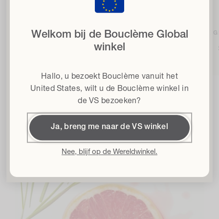
met 15% korting
wanneer u zich aanmeldt voor onze nieuwsbrief
Welkom bij de Bouclème Global
CASTOROLIE
BIOLOG
Email
winkel
Hydrateert en versterkt
Haartype
Hallo, u bezoekt Bouclème vanuit het
Algemene voorwaarden
Ik ga akkoord met de Algemene Voorwaarden*
United States
, wilt u de Bouclème winkel in
de VS bezoeken?
Krijg 15% korting
Ingrediënten
Ja, breng me naar de VS winkel
Door me in te schrijven accepteer ik het
Privacybeleid
en de
Algemene
Voorwaarden
en geef ik toestemming om Bouclème e-mails te ontvangen
over de nieuwste productlanceringen, verkopen en evenementen. U kunt zich
Nee, blijf op de Wereldwinkel.
te allen tijde uitschrijven.