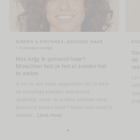
GIDSEN & ROUTINES,
GOLVEND HAAR
VOC
•
6 minuten leestijd
Ge
Hoe krijg ik golvend haar?
de 
Misschien heb je het al zonder het
re
te weten
Let
Is het je wel eens opgevallen dat je haar
wit
op sommige plekken kaarsrecht
spe
opdroogt, maar op andere plekken naar
pro
binnen of buiten klapt? Misschien word je
wakker...
Lees meer