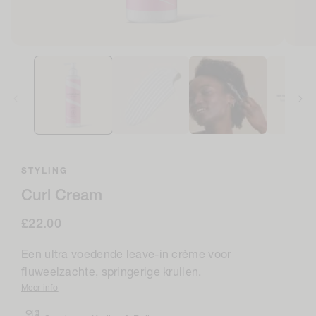
Open
Open
media
medi
1
2
in
in
modaal
moda
STYLING
Curl Cream
Normale
£22.00
prijs
Een ultra voedende leave-in crème voor
fluweelzachte, springerige krullen.
Meer info