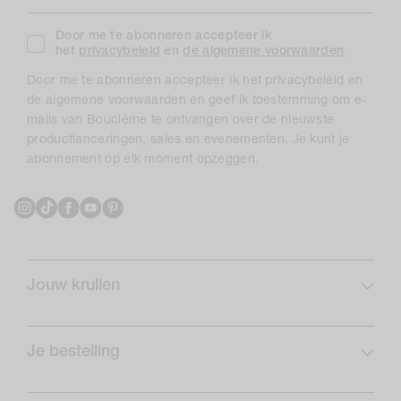
Door me te abonneren accepteer ik
het
privacybeleid
en
de algemene voorwaarden
Door me te abonneren accepteer ik het privacybeleid en
de algemene voorwaarden en geef ik toestemming om e-
mails van Bouclème te ontvangen over de nieuwste
productlanceringen, sales en evenementen. Je kunt je
abonnement op elk moment opzeggen.
Instagram
TikTok
Facebook
YouTube
Pinterest
Jouw krullen
Krulprofiel
Curlcare
Je bestelling
Schrijf je in en bespaar
Veelgestelde vragen
Krullen Routines