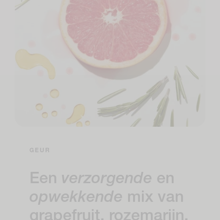
GEUR
Een
verzorgende
en
opwekkende
mix van
grapefruit, rozemarijn,