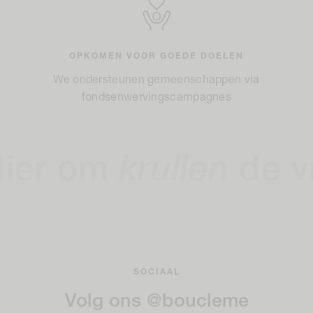
OPKOMEN VOOR GOEDE DOELEN
We ondersteunen gemeenschappen via
fondsenwervingscampagnes
om
krullen
de vrijhei
SOCIAAL
Volg ons @boucleme