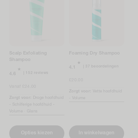
Scalp Exfoliating
Foaming Dry Shampoo
Shampoo
37
37 beoordelingen
4.1
beoordeli
152
152 reviews
4.6
in
total
Normale
£20.00
totaal
reviews
Normale
Vanaf £24.00
prijs
Zorgt voor:
Vette hoofdhuid
prijs
Zorgt voor:
Droge hoofdhuid
-
Volume
-
Schilferige hoofdhuid -
Volume ·
Glans
Opties kiezen
In winkelwagen