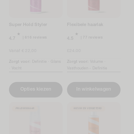
Super Hold Styler
Flexibele haarlak
616
77
616 reviews
77 reviews
4.7
4.5
total
total
reviews
reviews
Normale
Vanaf € 22,00
Normale
£24.00
prijs
prijs
Zorgt voor:
Definitie ·
Glans
Zorgt voor:
Volume ·
·
Vocht
Vasthouden -
Definitie
Opties kiezen
In winkelwagen
PRIJSWINNAAR
NIEUW EN VERBETERD