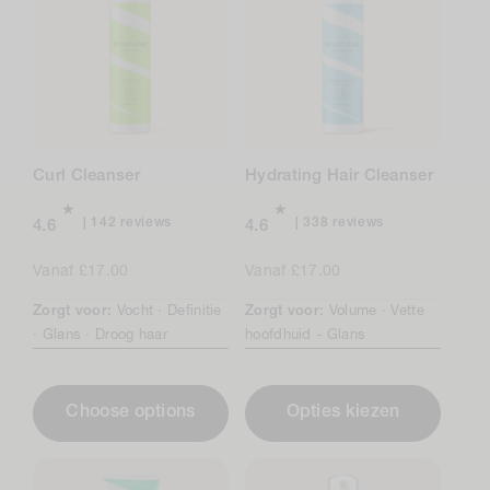
Curl Cleanser
Hydrating Hair Cleanser
142
338
142 reviews
338 reviews
4.6
4.6
total
total
reviews
reviews
Normale
Vanaf £17.00
Normale
Vanaf £17.00
prijs
prijs
Zorgt voor:
Vocht ·
Definitie
Zorgt voor:
Volume ·
Vette
·
Glans ·
Droog haar
hoofdhuid -
Glans
Choose options
Opties kiezen