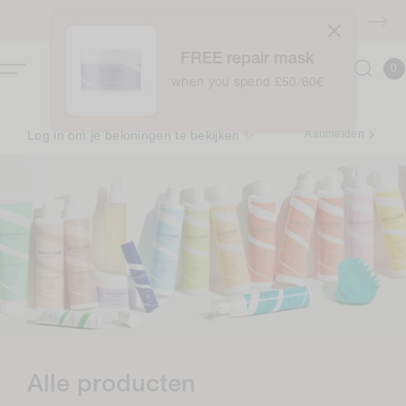
naar
GRATIS verzending boven €40
de
inhoud
FREE repair mask
0
Winkelwag
0
item
when you spend £50/60€
Log in om je beloningen te bekijken ✨
Aanmelden
C
Alle producten