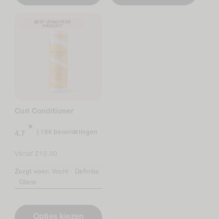
BEST VERKOPEND
PRODUCT
Curl Conditioner
186
186 beoordelingen
4.7
beoordelingen
in
Normale
Vanaf £19.00
totaal
prijs
Zorgt voor:
Vocht ·
Definitie
·
Glans
Opties kiezen