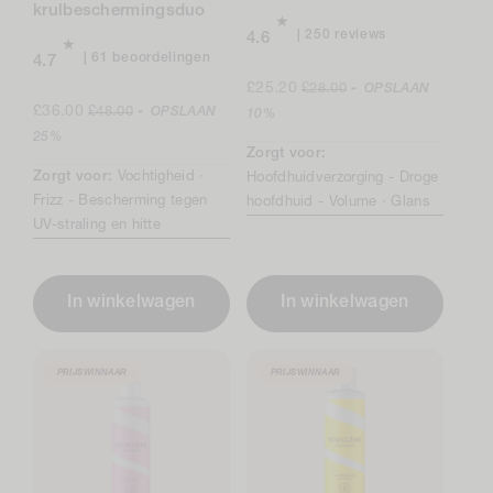
krulbeschermingsduo
250
250 reviews
4.6
total
61
61 beoordelingen
4.7
reviews
beoordelingen
Verkoopprijs
Normale
£25.20
£28.00
-
OPSLAAN
in
Verkoopprijs
Normale
prijs
£36.00
£48.00
-
OPSLAAN
10%
totaal
prijs
25%
Zorgt voor:
Zorgt voor:
Vochtigheid ·
Hoofdhuidverzorging -
Droge
Frizz -
Bescherming tegen
hoofdhuid -
Volume ·
Glans
UV-straling en hitte
In winkelwagen
In winkelwagen
PRIJSWINNAAR
PRIJSWINNAAR