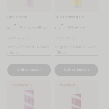
Curl Cream
Curl Defining Gel
614
968
614 beoordelingen
968 reviews
4.6
4.6
beoordelingen
total
in
reviews
Normale
Vanaf € 22,00
Normale
Vanaf £17.00
totaal
prijs
prijs
Zorgt voor:
Vocht ·
Definitie
Zorgt voor:
Definitie ·
Vocht
·
Glans
·
Glans
Opties kiezen
Opties kiezen
PRIJSWINNAAR
PRIJSWINNAAR