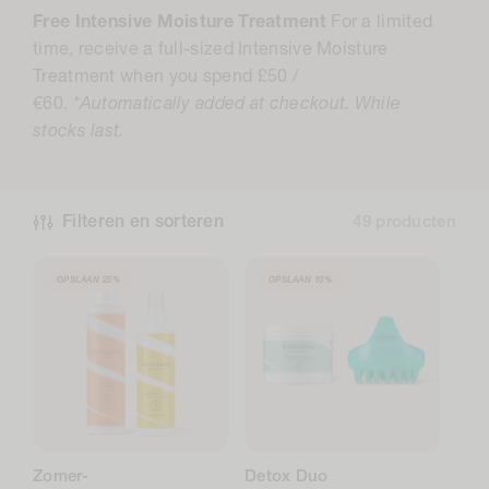
o
Free Intensive Moisture Treatment
For a limited
l
time, receive a full-sized Intensive Moisture
l
Treatment when you spend £50 /
€60.
*Automatically added at checkout. While
e
stocks last.
c
t
i
Filteren en sorteren
49 producten
e
:
OPSLAAN
25%
OPSLAAN
10%
Zomer-
Detox Duo