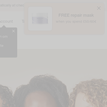
Verenigd Koninkrijk / £ GBP /
Nederlands
atically at checkout
FREE repair mask
0
Winkelwagentje
Account
Tas
when you spend £50/60€
0
Items
in om
 te