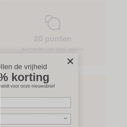
20 punten
Aanmelden voor tekst updates
llen de vrijheid
% korting
icht×
eldt voor onze nieuwsbrief
100 punten
Gelukkige verjaardag!