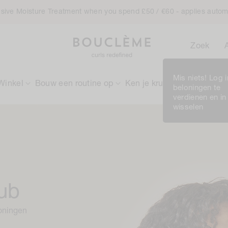
ensive Moisture Treatment when you spend £50 / €60 - applies autom
Zoek
Mis niets! Log 
Winkel
Bouw een routine op
Ken je krullen
Rewards
beloningen te
verdienen en in
wisselen
lub
loningen