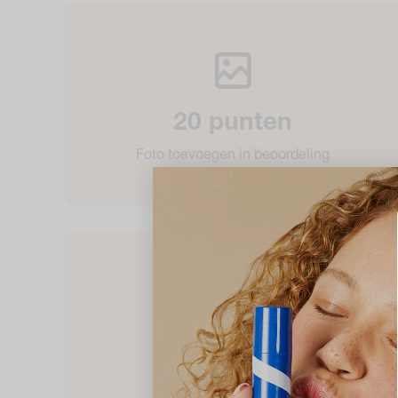
20 punten
Foto toevoegen in beoordeling
10 punten
Volg ons op TikTok