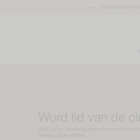
naar
Free full-sized Int
de
inhoud
Word lid van de c
Word lid en verdien punten en exclusieve be
telkens als je winkelt.