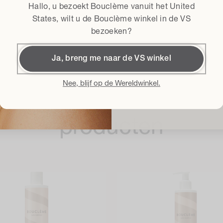
Hallo, u bezoekt Bouclème vanuit het
United
Algemene voorwaard
Ik ga akkoord met
States
, wilt u de Bouclème winkel in de VS
bezoeken?
Krijg 
Ja, breng me naar de VS winkel
Door me in te schrijven accept
Voorwaarden
en geef ik toeste
Nee, blijf op de Wereldwinkel.
over de nieuwste productlancerin
issel uw punten in vo
te allen
producten