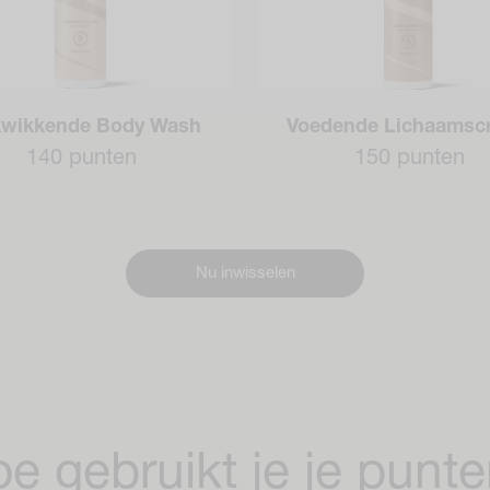
kwikkende Body Wash
Voedende Lichaamsc
140 punten
150 punten
Nu inwisselen
e gebruikt je je punt