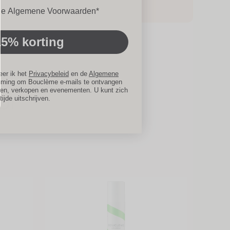
en
 de Algemene Voorwaarden*
15% korting
eer ik het
Privacybeleid
en de
Algemene
mming om Bouclème e-mails te ontvangen
gen, verkopen en evenementen. U kunt zich
or
 tijde uitschrijven.