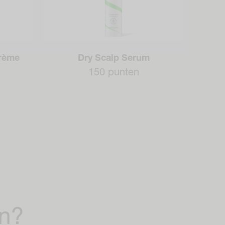
rème
Dry Scalp Serum
150 punten
en?