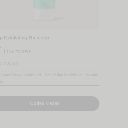
p Exfoliating Shampoo
152
152 reviews
total
male
f £24.00
reviews
t voor:
Droge hoofdhuid -
Schilferige hoofdhuid -
Volume
ns
Opties kiezen