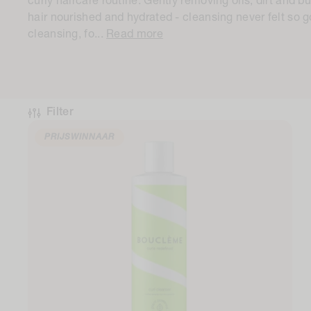
curly haircare routine. Gently removing oils, dirt and bu
l
hair nourished and hydrated - cleansing never felt so g
cleansing, fo...
Read more
e
c
t
Filter
i
PRIJSWINNAAR
e
: