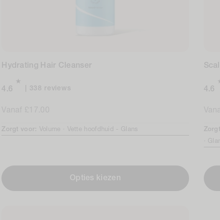
Hydrating Hair Cleanser
Scal
338
338 reviews
4.6
4.6
total
Normale
Vanaf £17.00
Nor
Vana
reviews
prijs
prijs
Zorgt voor:
Volume ·
Vette hoofdhuid -
Glans
Zorg
·
Gla
Opties kiezen