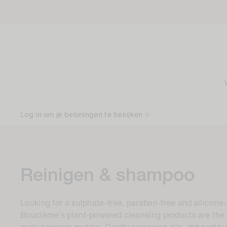
naar
de
inhoud
Log in om je beloningen te bekijken ✨
C
Reinigen & shampoo
o
Looking for a sulphate-free, paraben-free and silicon
l
Bouclème’s plant-powered cleansing products are the fi