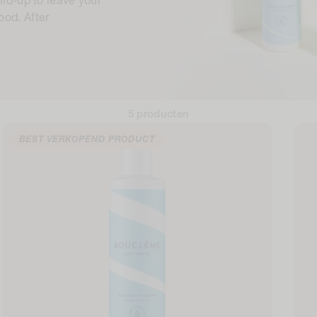
ild-up to leave your
ood. After
5 producten
BEST VERKOPEND PRODUCT