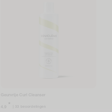
Geurvrije Curl Cleanser
33
33 beoordelingen
4.9