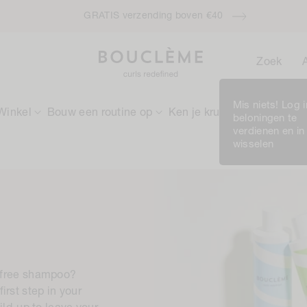
GRATIS verzending boven €40
Zoek
Mis niets! Log 
Winkel
Bouw een routine op
Ken je krullen
Rewards
beloningen te
verdienen en in
wisselen
e-free shampoo?
rst step in your