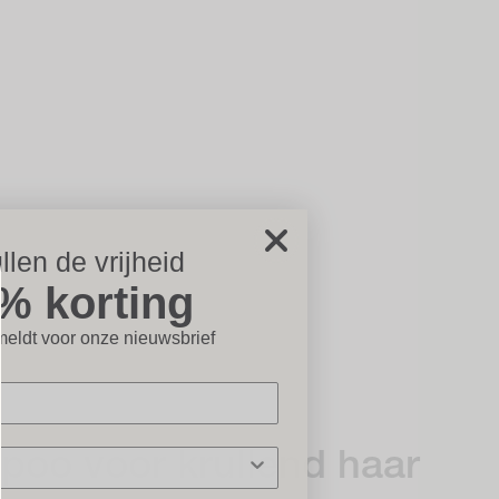
llen de vrijheid
% korting
icht×
eldt voor onze nieuwsbrief
oo voor krullend haar