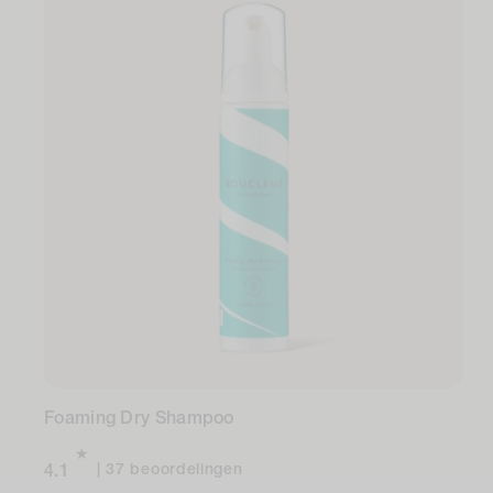
Foaming Dry Shampoo
37
37 beoordelingen
4.1