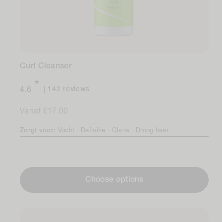
Curl Cleanser
142
142 reviews
4.6
total
Normale
Vanaf £17.00
reviews
prijs
Zorgt voor:
Vocht ·
Definitie ·
Glans ·
Droog haar
Choose options