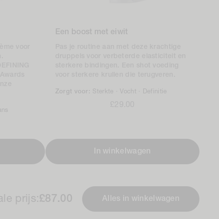
Een boost met eiwit
rème voor
Pas je routine aan met deze krachtige
n.
druppels voor verbeterde elasticiteit en
DEFINING
sterkere bindingen. Een shot voeding
 Awards
voor sterkere krullen die terugveren.
onze
Zorgt voor:
Sterkte ·
Vocht ·
Definitie
Normale
£29.00
ans
prijs
In winkelwagen
le prijs:
£87.00
Alles in winkelwagen