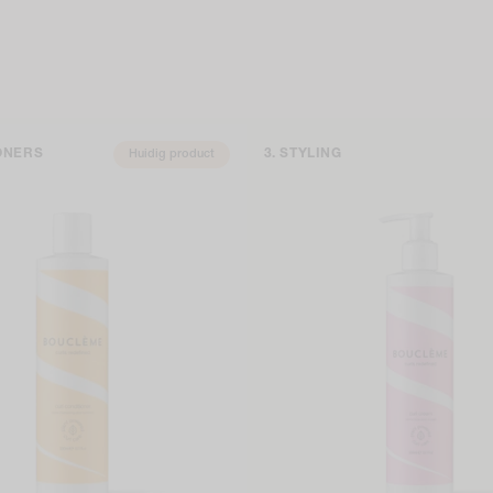
ONERS
STYLING
Huidig product