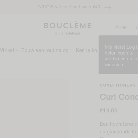
ensive Moisture Treatment when you spend £50 / €60 - applies autom
Zoek
Mis niets! Log 
Winkel
Bouw een routine op
Ken je krullen
Rewards
beloningen te
verdienen en in
wisselen
CONDITIONERS
Curl Cond
Normale
£19.00
prijs
Een hydraterende
en glanzende lo