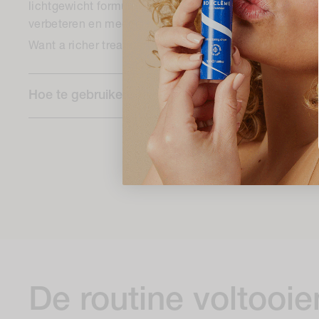
lichtgewicht formule om je lokken te verzachten, defini
verbeteren en meer glans te geven.
Want a richer treatment?
Browse the full conditioner r
Hoe te gebruiken
De routine voltooie