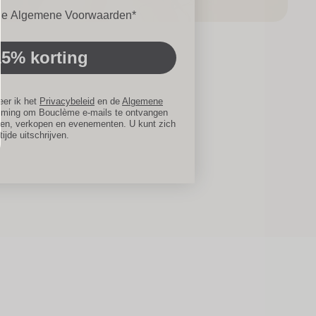
en
 de Algemene Voorwaarden*
15% korting
eer ik het
Privacybeleid
en de
Algemene
mming om Bouclème e-mails te ontvangen
gen, verkopen en evenementen. U kunt zich
 tijde uitschrijven.