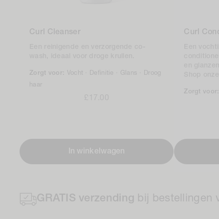
Curl Cleanser
Curl Cond
Een reinigende en verzorgende co-
Een vocht
wash, ideaal voor droge krullen.
conditione
en glanzen
Zorgt voor:
Vocht ·
Definitie ·
Glans ·
Droog
Shop onz
haar
Zorgt voor
Normale
£17.00
prijs
In winkelwagen
GRATIS verzending
bij bestellingen 