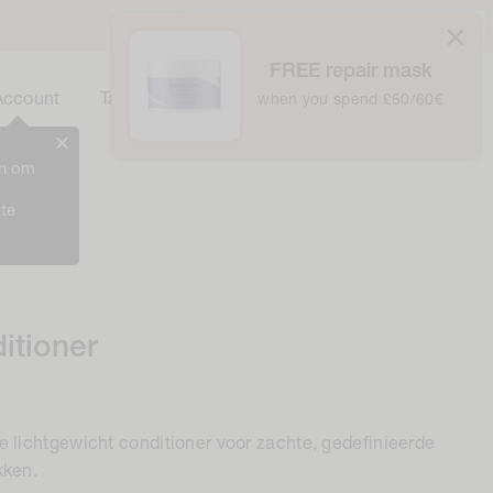
Verenigd Koninkrijk / £ GBP /
Nederlands
atically at checkout
FREE repair mask
0
Winkelwagentje
Account
Tas
when you spend £50/60€
0
Items
in om
 te
itioner
 lichtgewicht conditioner voor zachte, gedefinieerde
kken.