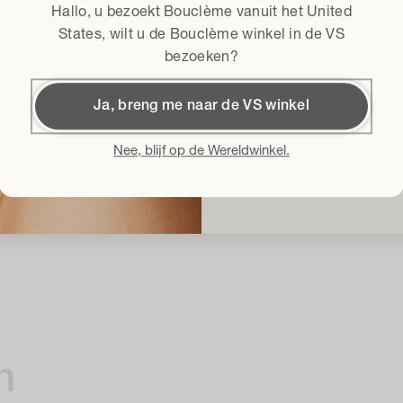
tie te
Hallo, u bezoekt Bouclème vanuit het
United
Algemene voorwaard
Ik ga akkoord met
States
, wilt u de Bouclème winkel in de VS
bezoeken?
ange
.
Krijg 
Ja, breng me naar de VS winkel
Door me in te schrijven accept
Voorwaarden
en geef ik toeste
Nee, blijf op de Wereldwinkel.
over de nieuwste productlancerin
te allen
n