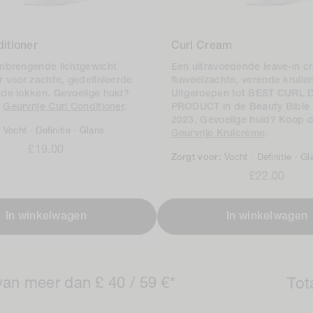
itioner
Curl Cream
inbrengende lichtgewicht
Een ultravoedende leave-in c
r voor zachte, gedefinieerde
fluweelzachte, verende krulle
de lokken. Gevoelige huid?
Uitgeroepen tot BEST CURL 
e
Geurvrije Curl Conditioner
.
PRODUCT in de Beauty Bible
2023. Gevoelige huid? Koop 
:
Vocht ·
Definitie ·
Glans
Geurvrije Krulcrème
.
Normale
£19.00
Zorgt voor:
Vocht ·
Definitie ·
Gl
prijs
Normale
£22.00
prijs
In winkelwagen
In winkelwagen
van meer dan £ 40 / 59 €*
Tota