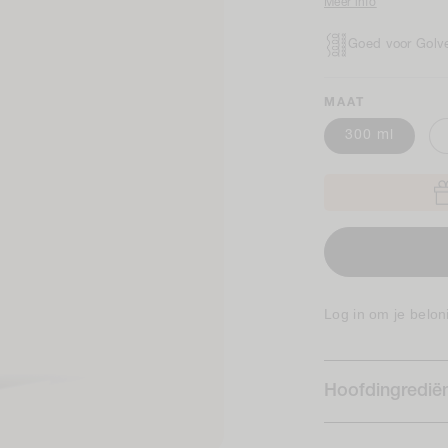
Meer info
Goed voor Golve
MAAT
300 ml
Log in om je belon
Hoofdingredië