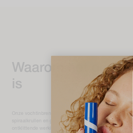
Waarom het gewel
is
Onze vochtinbrengende Curl Conditioner is gemaakt om
spiraalkrullen en golven te hydrateren. Onlangs geüp
ontklittende werking te versterken, maar met behoud v