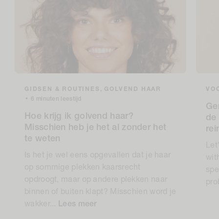
GIDSEN & ROUTINES,
GOLVEND HAAR
VOC
•
6 minuten leestijd
Ge
Hoe krijg ik golvend haar?
de 
Misschien heb je het al zonder het
re
te weten
Let
Is het je wel eens opgevallen dat je haar
wit
op sommige plekken kaarsrecht
spe
opdroogt, maar op andere plekken naar
pro
binnen of buiten klapt? Misschien word je
wakker...
Lees meer