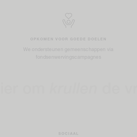
OPKOMEN VOOR GOEDE DOELEN
We ondersteunen gemeenschappen via
fondsenwervingscampagnes
 om
krullen
de vrijhe
SOCIAAL