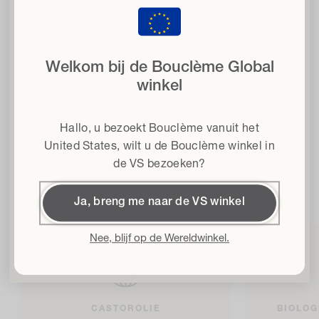
dic
met 15% korting
Natuurlijk en krachtig
wanneer u zich aanmeldt voor onze nieuwsbrief
Welkom bij de Bouclème Global
Email
winkel
Haartype
96% plantaardig
Hallo, u bezoekt Bouclème vanuit het
Algemene voorwaarden
Ik ga akkoord met de Algemene Voorwaarden*
United States
, wilt u de Bouclème winkel in
Veganistisch
de VS bezoeken?
Sulfaat- en siliconenvrij
Krijg 15% korting
Ja, breng me naar de VS winkel
Door me in te schrijven accepteer ik het
Privacybeleid
en de
Algemene
Voorwaarden
en geef ik toestemming om Bouclème e-mails te ontvangen
over de nieuwste productlanceringen, verkopen en evenementen. U kunt zich
Nee, blijf op de Wereldwinkel.
te allen tijde uitschrijven.
CASTOROLIE
BIOLOG