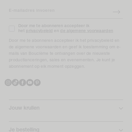
E-mailadres invoeren
Door me te abonneren accepteer ik
het
privacybeleid
en
de algemene voorwaarden
Door me te abonneren accepteer ik het privacybeleid en
de algemene voorwaarden en geef ik toestemming om e-
mails van Bouclème te ontvangen over de nieuwste
productlanceringen, sales en evenementen. Je kunt je
abonnement op elk moment opzeggen.
Instagram
TikTok
Facebook
YouTube
Pinterest
Jouw krullen
Krulprofiel
Curlcare
Je bestelling