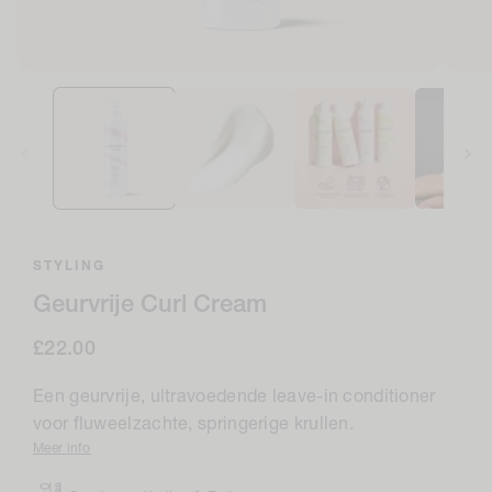
Open
Open
media
medi
1
2
in
in
modaal
moda
STYLING
Geurvrije Curl Cream
Normale
£22.00
prijs
Een geurvrije, ultravoedende leave-in conditioner
voor fluweelzachte, springerige krullen.
Meer info