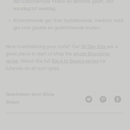
dat uitzonderlijke fixatie en definitie geeft, van
wasdag tot wasdag.
Krulvormende gel: Een hydraterende, medium hold
gel voor gladde en gedefinieerde krullen.
New to embracing your curls? Our
30 Day Kits
are a
great place to start or shop the
whole Bouclème
range
. Watch the full
Back to Basics series
for
tutorials on all curl types.
Geschreven door Silvia
Striani