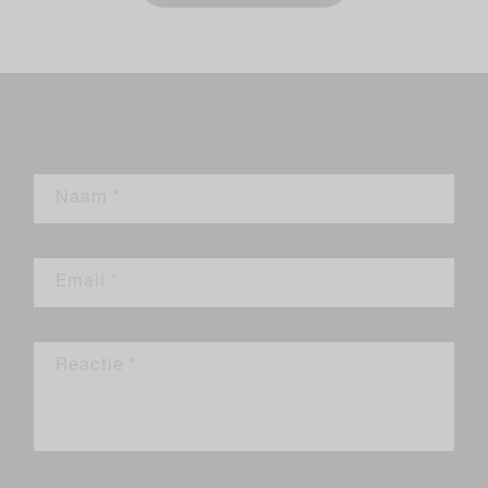
Laat een reactie achter
Naam
*
Email
*
Reactie
*
Let op: reacties moeten worden goedgekeurd voordat ze worden