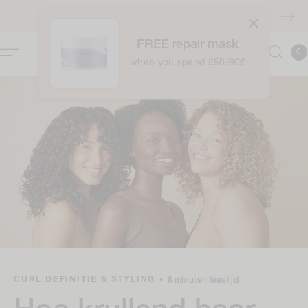
naar
GRATIS verzending boven €40
de
inhoud
FREE repair mask
0
Winkelwag
0
item
when you spend £50/60€
CURL DEFINITIE & STYLING
•
8 minuten leestijd