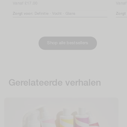
Normale
Vanaf £17.00
Norm
Vanaf
prijs
prijs
Zorgt voor:
Definitie ·
Vocht ·
Glans
Zorgt
Shop alle bestsellers
Gerelateerde verhalen