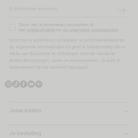
E-mailadres invoeren
Door me te abonneren accepteer ik
het
privacybeleid
en
de algemene voorwaarden
Door me te abonneren accepteer ik het privacybeleid en
de algemene voorwaarden en geef ik toestemming om e-
mails van Bouclème te ontvangen over de nieuwste
productlanceringen, sales en evenementen. Je kunt je
abonnement op elk moment opzeggen.
Instagram
TikTok
Facebook
YouTube
Pinterest
Jouw krullen
Krulprofiel
Curlcare
Je bestelling