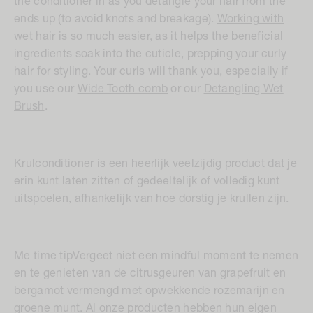
the conditioner in as you detangle your hair from the
ends up (to avoid knots and breakage).
Working with
wet hair is so much easier
, as it helps the beneficial
ingredients soak into the cuticle, prepping your curly
hair for styling. Your curls will thank you, especially if
you use our
Wide Tooth comb
or our
Detangling Wet
Brush
.
Krulconditioner is een heerlijk veelzijdig product dat je
erin kunt laten zitten of gedeeltelijk of volledig kunt
uitspoelen, afhankelijk van hoe dorstig je krullen zijn.
Me time tip
Vergeet niet een mindful moment te nemen
en te genieten van de citrusgeuren van grapefruit en
bergamot vermengd met opwekkende rozemarijn en
groene munt. Al onze producten hebben hun eigen