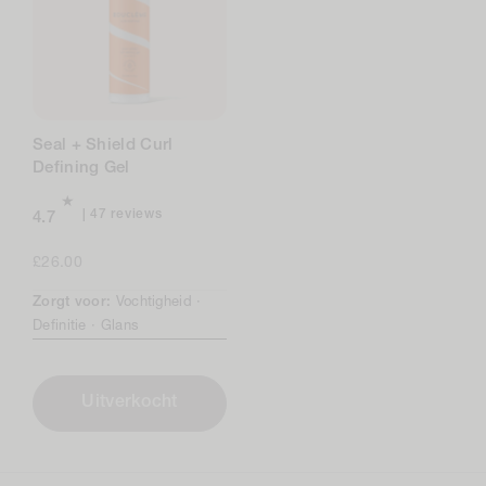
Seal + Shield Curl
Defining Gel
47
47 reviews
4.7
total
reviews
Normale
£26.00
prijs
Zorgt voor:
Vochtigheid ·
Definitie ·
Glans
Uitverkocht