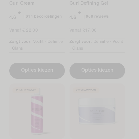
Curl Cream
Curl Defining Gel
614
968
614 beoordelingen
968 reviews
4.6
4.6
beoordelingen
total
in
reviews
Normale
Vanaf € 22,00
Normale
Vanaf £17.00
totaal
prijs
prijs
Zorgt voor:
Vocht ·
Definitie
Zorgt voor:
Definitie ·
Vocht
·
Glans
·
Glans
Opties kiezen
Opties kiezen
PRIJSWINNAAR
PRIJSWINNAAR