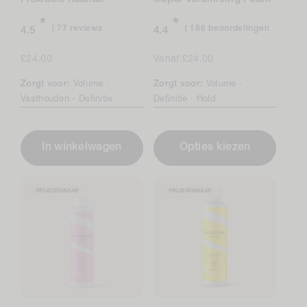
77
186
77 reviews
186 beoordelingen
4.5
4.4
total
beoordel
reviews
in
Normale
£24.00
Normale
Vanaf £24.00
totaal
prijs
prijs
Zorgt voor:
Volume ·
Zorgt voor:
Volume ·
Vasthouden -
Definitie
Definitie ·
Hold
In winkelwagen
Opties kiezen
PRIJSWINNAAR
PRIJSWINNAAR