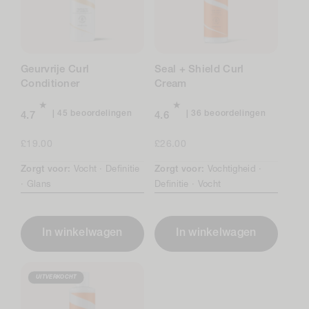
Geurvrije Curl
Seal + Shield Curl
Conditioner
Cream
45
36
45 beoordelingen
36 beoordelingen
4.7
4.6
beoordelingen
beoordeli
in
in
Normale
£19.00
Normale
£26.00
totaal
totaal
prijs
prijs
Zorgt voor:
Vocht ·
Definitie
Zorgt voor:
Vochtigheid ·
·
Glans
Definitie ·
Vocht
In winkelwagen
In winkelwagen
UITVERKOCHT