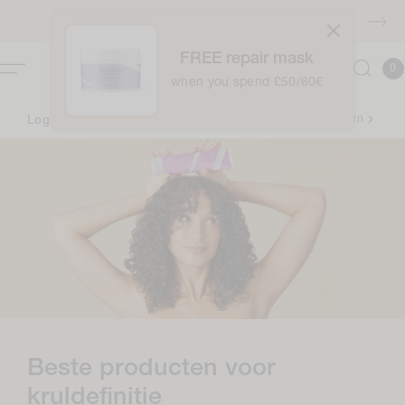
naar
GRATIS verzending boven €40
de
inhoud
FREE repair mask
0
Winkelwag
0
item
when you spend £50/60€
Log in om je beloningen te bekijken ✨
Aanmelden
C
Beste producten voor
o
kruldefinitie