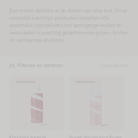
l
Een mooie definitie is de droom van elke krul. Onze
l
natuurlijk krachtige producten bevatten alle
e
essentiële ingrediënten om springerige krullen te
veranderen in prachtig gedefinieerde golven, krullen
c
en springerige krulletjes.
t
i
e
Filteren en sorteren
13 producten
:
PRIJSWINNAAR
PRIJSWINNAAR
Flexibele haarlak
Super Volumising Foam