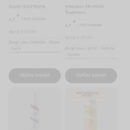
Super Hold Styler
Intensive Moisture
Treatment
616
616 reviews
4.7
total
445
445 reviews
4.7
reviews
total
Normale
Vanaf € 22,00
reviews
prijs
Normale
Vanaf € 30,00
Zorgt voor:
Definitie ·
Glans
prijs
Zorgt voor:
Vocht ·
Definitie
·
Vocht
·
Sterkte
Opties kiezen
Opties kiezen
BEST VERKOPEND
PRODUCT