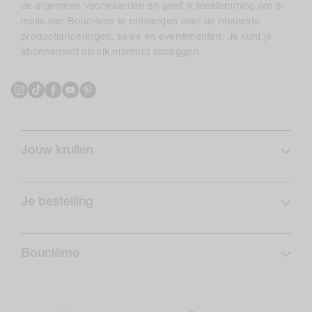
de algemene voorwaarden en geef ik toestemming om e-
mails van Bouclème te ontvangen over de nieuwste
productlanceringen, sales en evenementen. Je kunt je
abonnement op elk moment opzeggen.
Instagram
TikTok
Facebook
YouTube
Pinterest
Jouw krullen
Krulprofiel
Curlcare
Je bestelling
Schrijf je in en bespaar
Veelgestelde vragen
Krullen Routines
Verzending
Bouclème
Retouren
Over ons
Opzeggingsformulier
Onze positieve impact
Rewards