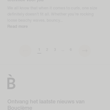
techniek voor jou
We all know that when it comes to curls, one size
definitely doesn’t fit all. Whether you’re rocking
loose beachy waves, bouncy...
Read more
1
2
3
...
6
Ontvang het laatste nieuws van
Bouclème