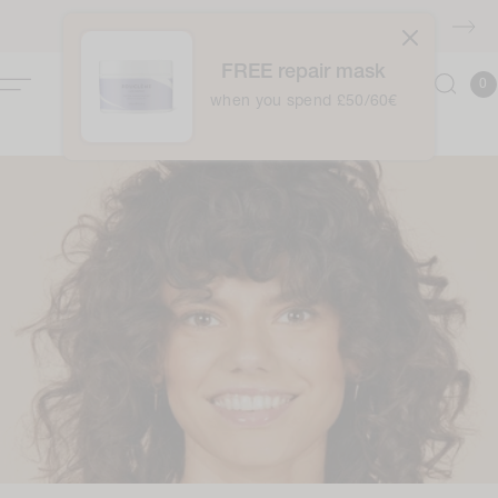
naar
GRATIS verzending boven €40
de
inhoud
FREE repair mask
0
Winkelwag
0
item
when you spend £50/60€