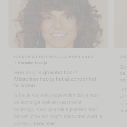
GIDSEN & ROUTINES,
GOLVEND HAAR
VOC
•
6 minuten leestijd
Ge
Hoe krijg ik golvend haar?
de 
Misschien heb je het al zonder het
re
te weten
Let
Is het je wel eens opgevallen dat je haar
wit
op sommige plekken kaarsrecht
spe
opdroogt, maar op andere plekken naar
pro
binnen of buiten klapt? Misschien word je
wakker...
Lees meer