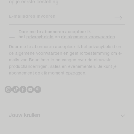
op je eerste bestelling.
E-mailadres invoeren
Door me te abonneren accepteer ik
het
privacybeleid
en
de algemene voorwaarden
Door me te abonneren accepteer ik het privacybeleid en
de algemene voorwaarden en geef ik toestemming om e-
mails van Bouclème te ontvangen over de nieuwste
productlanceringen, sales en evenementen. Je kunt je
abonnement op elk moment opzeggen.
Instagram
TikTok
Facebook
YouTube
Pinterest
Jouw krullen
Krulprofiel