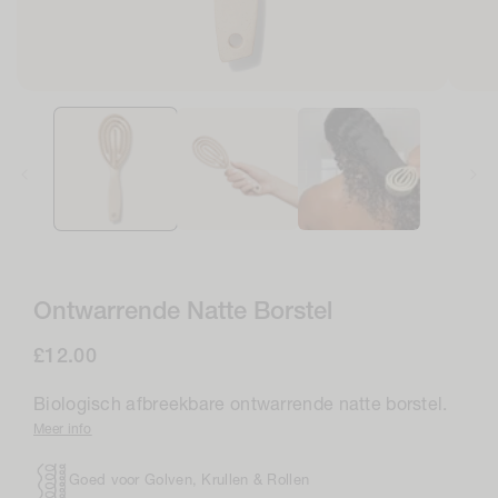
Open
Open
media
medi
1
2
in
in
modaal
moda
Ontwarrende Natte Borstel
Normale
£12.00
prijs
Biologisch afbreekbare ontwarrende natte borstel.
Meer info
Goed voor Golven, Krullen & Rollen