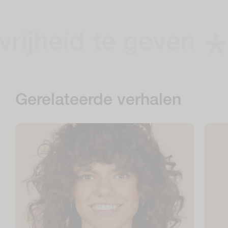
ijheid te geven
H
Gerelateerde verhalen