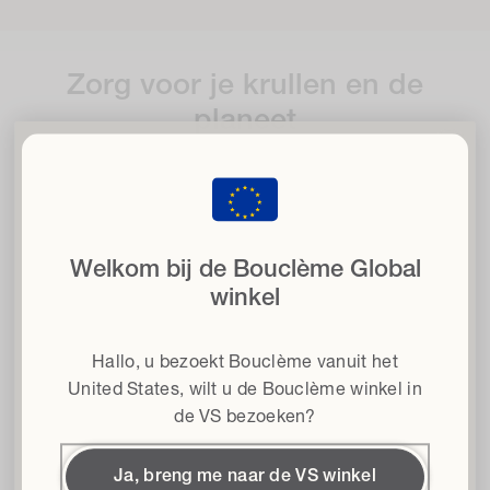
Zorg voor je krullen en de
planeet
Geef je krullen de vrijheid
dic
met 15% korting
wanneer u zich aanmeldt voor onze nieuwsbrief
Welkom bij de Bouclème Global
BOMEN PLANTEN
Email
winkel
We planten een boom voor elke verkochte fles van
Haartype
normaal formaat
Hallo, u bezoekt Bouclème vanuit het
Algemene voorwaarden
Ik ga akkoord met de Algemene Voorwaarden*
United States
, wilt u de Bouclème winkel in
de VS bezoeken?
Krijg 15% korting
Ja, breng me naar de VS winkel
VERANTWOORDE BRONNEN