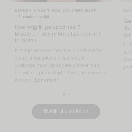
GIDSEN & ROUTINES,
GOLVEND HAAR
VOC
•
6 minuten leestijd
Ge
Hoe krijg ik golvend haar?
de 
Misschien heb je het al zonder het
re
te weten
Let
Is het je wel eens opgevallen dat je haar
wit
op sommige plekken kaarsrecht
spe
opdroogt, maar op andere plekken naar
pro
binnen of buiten klapt? Misschien word je
wakker...
Lees meer
Bekijk alle artikelen