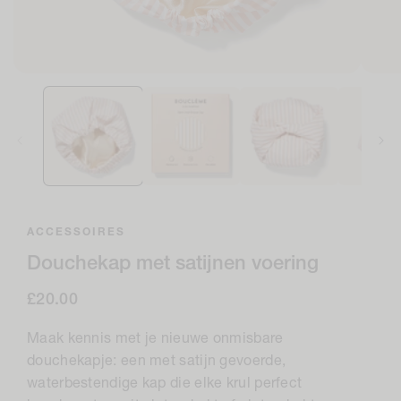
Open
Open
media
medi
1
2
in
in
modaal
moda
ACCESSOIRES
Douchekap met satijnen voering
Normale
£20.00
prijs
Maak kennis met je nieuwe onmisbare
douchekapje: een met satijn gevoerde,
waterbestendige kap die elke krul perfect