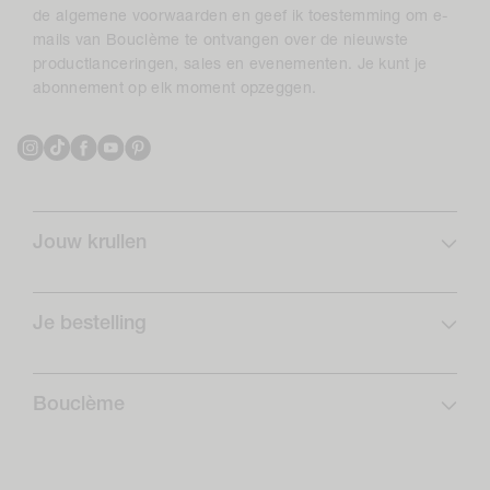
de algemene voorwaarden en geef ik toestemming om e-
mails van Bouclème te ontvangen over de nieuwste
productlanceringen, sales en evenementen. Je kunt je
abonnement op elk moment opzeggen.
Instagram
TikTok
Facebook
YouTube
Pinterest
Jouw krullen
Krulprofiel
Curlcare
Je bestelling
Schrijf je in en bespaar
Veelgestelde vragen
Krullen Routines
Verzending
Bouclème
Returns
Over ons
Opzeggingsformulier
Onze positieve impact
Rewards