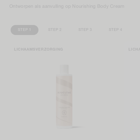
Ontworpen als aanvulling op Nourishing Body Cream
STEP 1
STEP 2
STEP 3
STEP 4
LICHAAMSVERZORGING
LICH