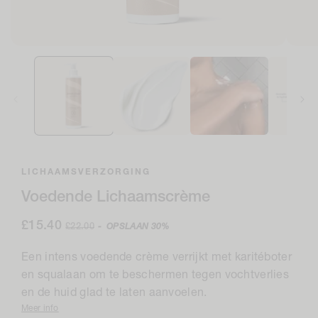
Open
Open
media
medi
1
2
in
in
modaal
moda
LICHAAMSVERZORGING
Voedende Lichaamscrème
Verkoopprijs
£15.40
Normale
£22.00
-
OPSLAAN
30%
prijs
Een intens voedende crème verrijkt met karitéboter
en squalaan om te beschermen tegen vochtverlies
en de huid glad te laten aanvoelen.
Meer info