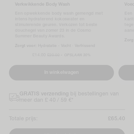
Verkwikkende Body Wash
Voe
Een opwekkende body wash gemengd met
Een 
intens hydraterend kokoswater en
kari
stimulerende geuren. Verkozen tot beste
tege
douchegel van zomer 23 in de Cosmo
aanv
Summer Beauty Awards.
Zorg
Zorgt voor:
Hydratatie -
Vocht ·
Verfrissend
Verkoopprijs
Normale
£14.00
£20.00
-
OPSLAAN
30%
prijs
In winkelwagen
GRATIS verzending
bij bestellingen van
meer dan £ 40 / 59 €*
Totale prijs:
£65.40