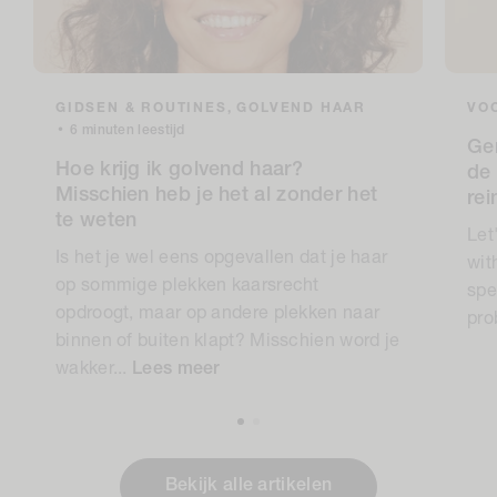
GIDSEN & ROUTINES,
GOLVEND HAAR
VOC
•
6 minuten leestijd
Ge
Hoe krijg ik golvend haar?
de 
Misschien heb je het al zonder het
re
te weten
Let
Is het je wel eens opgevallen dat je haar
wit
op sommige plekken kaarsrecht
spe
opdroogt, maar op andere plekken naar
pro
binnen of buiten klapt? Misschien word je
wakker...
Lees meer
Bekijk alle artikelen