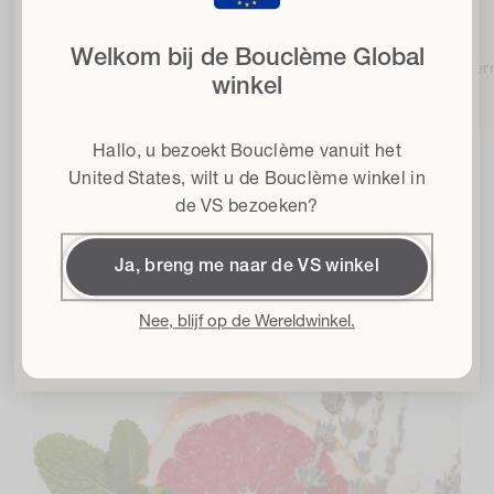
wanneer u zich aanmeldt voor onze nieuwsbrief
SHEA EN CACAOBOTER
Welkom bij de Bouclème Global
Email
Hydrateert en voedt de huid
Bescherm
winkel
Haartype
Hallo, u bezoekt Bouclème vanuit het
Algemene voorwaarden
Ik ga akkoord met de Algemene Voorwaarden*
United States
, wilt u de Bouclème winkel in
de VS bezoeken?
Krijg 15% korting
Ingrediënten
Ja, breng me naar de VS winkel
Door me in te schrijven accepteer ik het
Privacybeleid
en de
Algemene
Voorwaarden
en geef ik toestemming om Bouclème e-mails te ontvangen
over de nieuwste productlanceringen, verkopen en evenementen. U kunt zich
Nee, blijf op de Wereldwinkel.
te allen tijde uitschrijven.