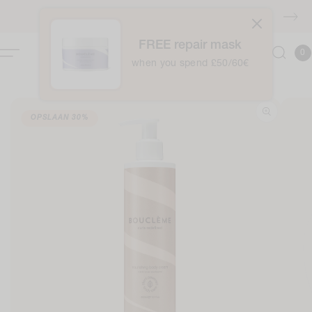
naar
GRATIS verzending boven €40
de
inhoud
FREE repair mask
0
Winkelwag
0
item
when you spend £50/60€
Ga naar
OPSLAAN
30%
roductinformatie