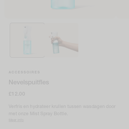
Open
Open
media
medi
1
2
in
in
modaal
moda
ACCESSOIRES
Nevelspuitfles
Normale
£12.00
prijs
Verfris en hydrateer krullen tussen wasdagen door
met onze Mist Spray Bottle.
Meer info