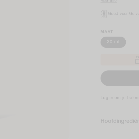
Meer info
Goed voor Golve
MAAT
30 ml
Log in om je belon
Hoofdingredië