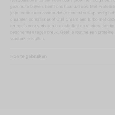
Net zoals ons lichaam een dosis proteïne nodig heeft o
gezond te blijven, heeft ons haar dat ook. Met Protein
je je routine aan zonder dat je een extra stap nodig heb
cleanser, conditioner of Curl Cream een turbo met dez
druppels voor verbeterde elasticiteit en sterkere bindi
beschermen tegen breuk. Geef je routine een proteïne
versterk je krullen.
Hoe te gebruiken