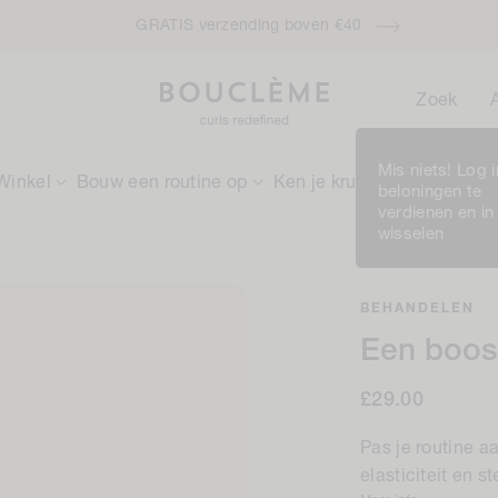
Free full-sized Intensive Moisture Treatment when you spend £50 
Zoek
Mis niets! Log 
Winkel
Bouw een routine op
Ken je krullen
Rewards
beloningen te
verdienen en in
wisselen
BEHANDELEN
Een boost
Normale
£29.00
prijs
Pas je routine a
elasticiteit en s