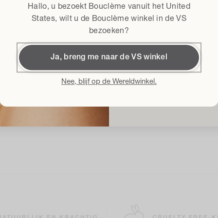
Hallo, u bezoekt Bouclème vanuit het
United
Algemene voorwaard
Ik ga akkoord met
States
, wilt u de Bouclème winkel in de VS
bezoeken?
Krijg 
Ja, breng me naar de VS winkel
Door me in te schrijven accept
Voorwaarden
en geef ik toeste
Nee, blijf op de Wereldwinkel.
over de nieuwste productlancerin
te allen