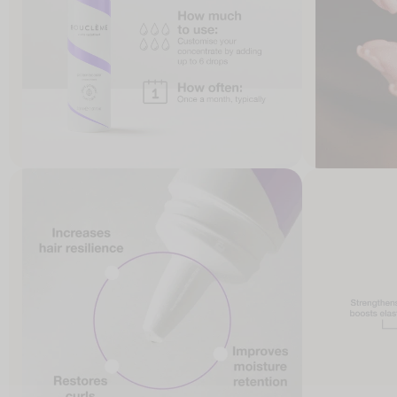
Open
Open
media
media
4
5
in
in
modaal
modaal