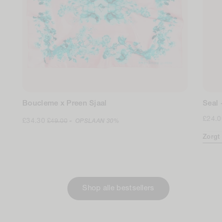
Boucleme x Preen Sjaal
Seal 
Verkoopprijs
Normale
Norm
£24.0
£34.30
£49.00
-
OPSLAAN
30%
prijs
prijs
Zorgt
Shop alle bestsellers