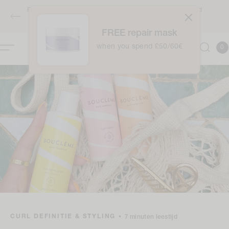
naar
GRATIS verzending boven €40
de
inhoud
FREE repair mask
0
Winkelwag
0
item
when you spend £50/60€
CURL DEFINITIE & STYLING
•
7 minuten leestijd