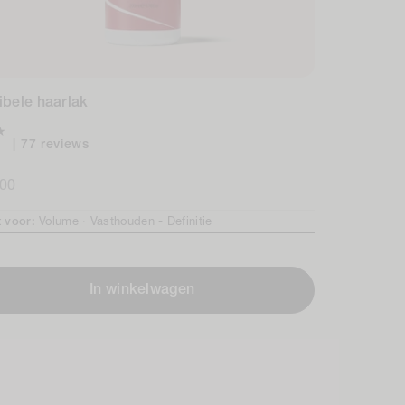
ibele haarlak
77
77 reviews
total
male
.00
reviews
t voor:
Volume ·
Vasthouden -
Definitie
In winkelwagen