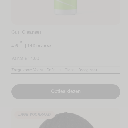
Curl Cleanser
142
142 reviews
4.6
total
Normale
Vanaf £17.00
reviews
prijs
Zorgt voor:
Vocht ·
Definitie ·
Glans ·
Droog haar
Opties kiezen
LAGE VOORRAAD