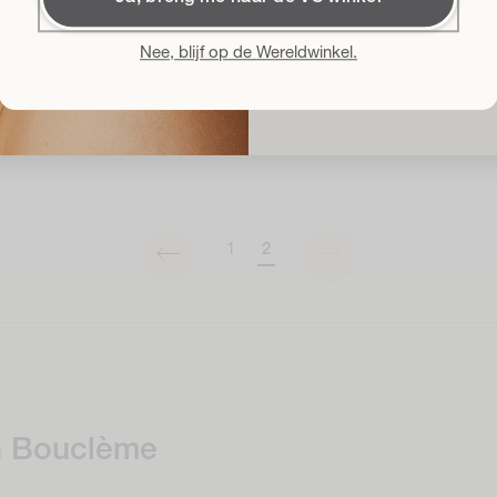
Door me in te schrijven accept
Voorwaarden
en geef ik toeste
Nee, blijf op de Wereldwinkel.
over de nieuwste productlancerin
te allen
1
2
an Bouclème