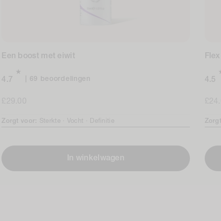
Een boost met eiwit
Flex
69
69 beoordelingen
4.7
4.5
beoordelingen
Normale
£29.00
in
Nor
£24
totaal
prijs
prijs
Zorgt voor:
Sterkte ·
Vocht ·
Definitie
Zorg
In winkelwagen