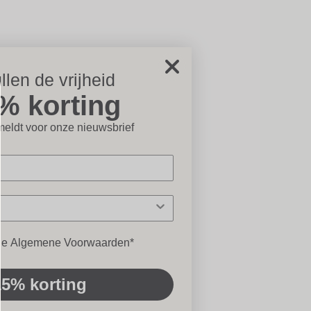
llen de vrijheid
% korting
icht×
eldt voor onze nieuwsbrief
en
 de Algemene Voorwaarden*
15% korting