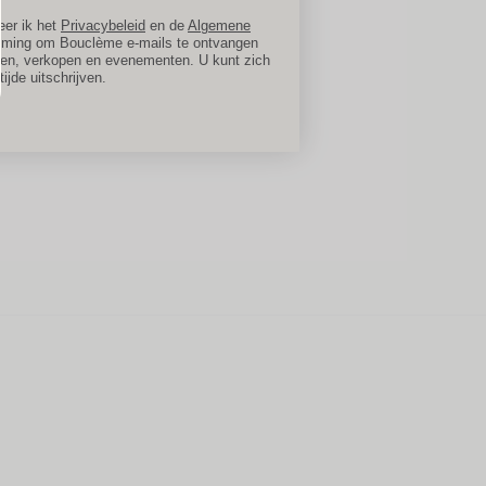
eer ik het
Privacybeleid
en de
Algemene
mming om Bouclème e-mails te ontvangen
gen, verkopen en evenementen. U kunt zich
 tijde uitschrijven.