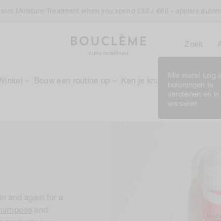
ensive Moisture Treatment when you spend £50 / €60 - applies autom
Zoek
Mis niets! Log 
Winkel
Bouw een routine op
Ken je krullen
Rewards
beloningen te
verdienen en in
wisselen
n and again for a
 shampoos
and