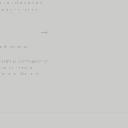
innende lanceringen,
rting op je eerste
n
de algemene
 algemene voorwaarden en
over de nieuwste
nement op elk moment