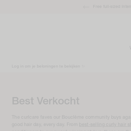
naar
Free full-sized Int
de
inhoud
Log in om je beloningen te bekijken ✨
C
Best Verkocht
o
The curlcare faves our Bouclème community buys agai
l
good hair day, every day. From
best-selling curly hair