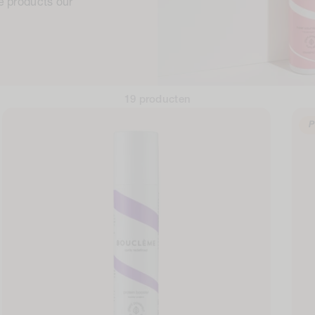
e products our
19 producten
P