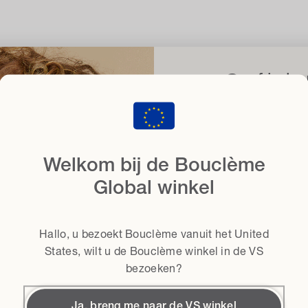
Geef je kru
met 15
d
wanneer u zich aanm
Email
Welkom bij de Bouclème
Global winkel
Haartype
Hallo, u bezoekt Bouclème vanuit het
United
Algemene voorwaard
Ik ga akkoord met
States
, wilt u de Bouclème winkel in de VS
bezoeken?
Krijg 
Ja, breng me naar de VS winkel