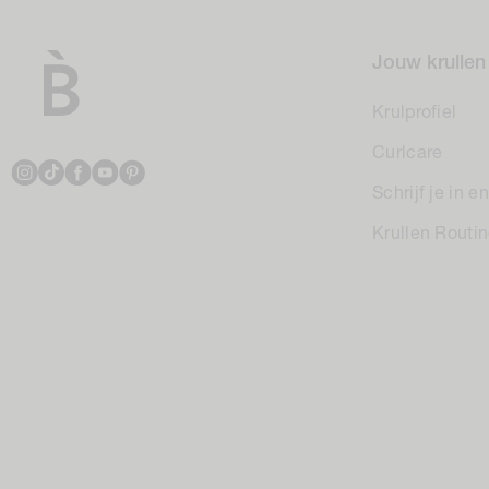
Jouw krullen
Krulprofiel
Curlcare
Instagram
TikTok
Facebook
YouTube
Pinterest
Schrijf je in 
Krullen Routi