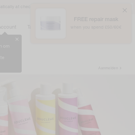
Verenigd Koninkrijk / £ GBP /
Nederlands
atically at checkout
FREE repair mask
0
Winkelwagentje
Account
Tas
when you spend £50/60€
0
Items
in om
 te
Aanmelden